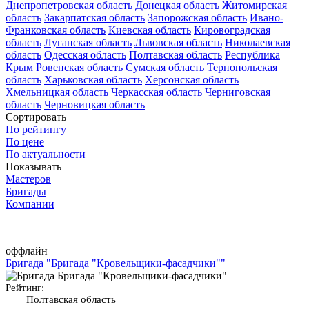
Днепропетровская область
Донецкая область
Житомирская
область
Закарпатская область
Запорожская область
Ивано-
Франковская область
Киевская область
Кировоградская
область
Луганская область
Львовская область
Николаевская
область
Одесская область
Полтавская область
Республика
Крым
Ровенская область
Сумская область
Тернопольская
область
Харьковская область
Херсонская область
Хмельницкая область
Черкасская область
Черниговская
область
Черновицкая область
Сортировать
По рейтингу
По цене
По актуальности
Показывать
Мастеров
Бригады
Компании
оффлайн
Бригада "Бригада "Кровельщики-фасадчики""
Рейтинг:
Полтавская область