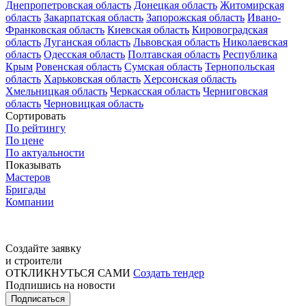
Днепропетровская область
Донецкая область
Житомирская
область
Закарпатская область
Запорожская область
Ивано-
Франковская область
Киевская область
Кировоградская
область
Луганская область
Львовская область
Николаевская
область
Одесская область
Полтавская область
Республика
Крым
Ровенская область
Сумская область
Тернопольская
область
Харьковская область
Херсонская область
Хмельницкая область
Черкасская область
Черниговская
область
Черновицкая область
Сортировать
По рейтингу
По цене
По актуальности
Показывать
Мастеров
Бригады
Компании
Создайте заявку
и строители
ОТКЛИКНУТЬСЯ САМИ
Создать тендер
Подпишись на новости
Подписаться