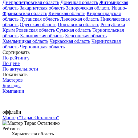
Днепропетровская область
Донецкая область
Житомирская
область
Закарпатская область
Запорожская область
Ивано-
Франковская область
Киевская область
Кировоградская
область
Луганская область
Львовская область
Николаевская
область
Одесская область
Полтавская область
Республика
Крым
Ровенская область
Сумская область
Тернопольская
область
Харьковская область
Херсонская область
Хмельницкая область
Черкасская область
Черниговская
область
Черновицкая область
Сортировать
По рейтингу
По цене
По актуальности
Показывать
Мастеров
Бригады
Компании
оффлайн
Мастер "Тарас Остапенко"
Рейтинг:
Харьковская область