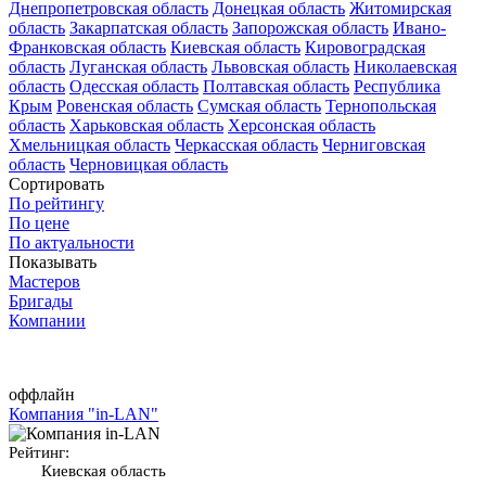
Днепропетровская область
Донецкая область
Житомирская
область
Закарпатская область
Запорожская область
Ивано-
Франковская область
Киевская область
Кировоградская
область
Луганская область
Львовская область
Николаевская
область
Одесская область
Полтавская область
Республика
Крым
Ровенская область
Сумская область
Тернопольская
область
Харьковская область
Херсонская область
Хмельницкая область
Черкасская область
Черниговская
область
Черновицкая область
Сортировать
По рейтингу
По цене
По актуальности
Показывать
Мастеров
Бригады
Компании
оффлайн
Компания "in-LAN"
Рейтинг:
Киевская область