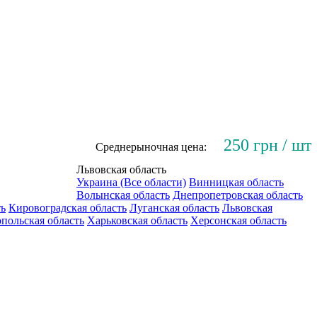
250 грн / шт
Среднерыночная цена:
Львовская область
Украина (Все области)
Винницкая область
Волынская область
Днепропетровская область
ть
Кировоградская область
Луганская область
Львовская
польская область
Харьковская область
Херсонская область