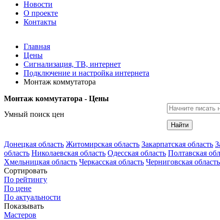
Новости
О проекте
Контакты
Главная
Цены
Сигнализация, ТВ, интернет
Подключение и настройка интернета
Монтаж коммутатора
Монтаж коммутатора - Цены
Умный поиск цен
Найти
Донецкая область
Житомирская область
Закарпатская область
З
область
Николаевская область
Одесская область
Полтавская обл
Хмельницкая область
Черкасская область
Черниговская область
Сортировать
По рейтингу
По цене
По актуальности
Показывать
Мастеров