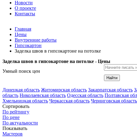
Новости
О проекте
Контакты
Главная
Цены
Внутренние работы
Гипсокартон
Заделка швов в гипсокартоне на потолке
Заделка швов в гипсокартоне на потолке - Цены
Умный поиск цен
Найти
Донецкая область
Житомирская область
Закарпатская область
З
область
Николаевская область
Одесская область
Полтавская обл
Хмельницкая область
Черкасская область
Черниговская область
Сортировать
По рейтингу
По цене
По актуальности
Показывать
Мастеров