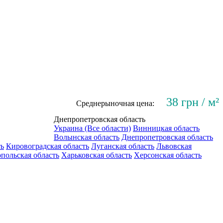
38 грн / м²
Среднерыночная цена:
Днепропетровская область
Украина (Все области)
Винницкая область
Волынская область
Днепропетровская область
ть
Кировоградская область
Луганская область
Львовская
польская область
Харьковская область
Херсонская область