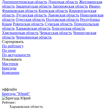
Днепропетровская область
Донецкая область
Житомирская
область
Закарпатская область
Запорожская область
Ивано-
Франковская область
Киевская область
Кировоградская
область
Луганская область
Львовская область
Николаевская
область
Одесская область
Полтавская область
Республика
Крым
Ровенская область
Сумская область
Тернопольская
область
Харьковская область
Херсонская область
Хмельницкая область
Черкасская область
Черниговская
область
Черновицкая область
Сортировать
По рейтингу
По цене
По актуальности
Показывать
Мастеров
Бригады
Компании
оффлайн
Бригада "Юрий"
Рейтинг:
Харьковская область