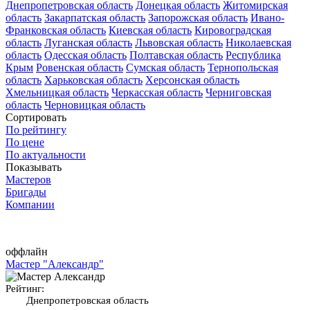
Днепропетровская область
Донецкая область
Житомирская
область
Закарпатская область
Запорожская область
Ивано-
Франковская область
Киевская область
Кировоградская
область
Луганская область
Львовская область
Николаевская
область
Одесская область
Полтавская область
Республика
Крым
Ровенская область
Сумская область
Тернопольская
область
Харьковская область
Херсонская область
Хмельницкая область
Черкасская область
Черниговская
область
Черновицкая область
Сортировать
По рейтингу
По цене
По актуальности
Показывать
Мастеров
Бригады
Компании
оффлайн
Мастер "Александр"
Рейтинг:
Днепропетровская область