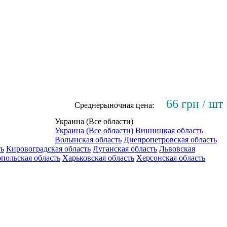
66 грн / шт
Среднерыночная цена:
Украина (Все области)
Украина (Все области)
Винницкая область
Волынская область
Днепропетровская область
ть
Кировоградская область
Луганская область
Львовская
польская область
Харьковская область
Херсонская область