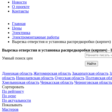
Новости
О проекте
Контакты
Главная
Цены
Электрика
Электромонтажные работы
Вырезка отверстия и установка распредкоробки (кирпич)
Вырезка отверстия и установка распредкоробки (кирпич) -
Умный поиск цен
Найти
Донецкая область
Житомирская область
Закарпатская область
З
область
Николаевская область
Одесская область
Полтавская обл
Хмельницкая область
Черкасская область
Черниговская область
Сортировать
По рейтингу
По цене
По актуальности
Показывать
Мастеров