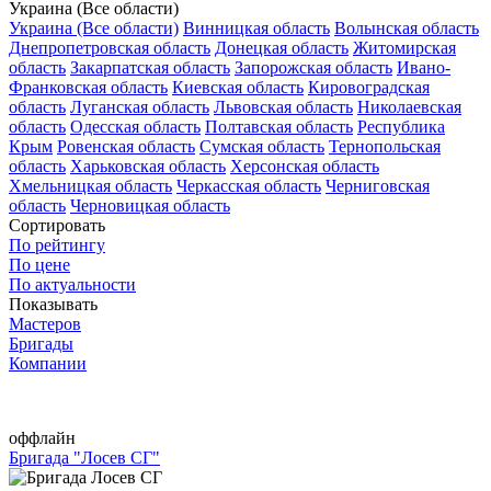
Украина (Все области)
Украина (Все области)
Винницкая область
Волынская область
Днепропетровская область
Донецкая область
Житомирская
область
Закарпатская область
Запорожская область
Ивано-
Франковская область
Киевская область
Кировоградская
область
Луганская область
Львовская область
Николаевская
область
Одесская область
Полтавская область
Республика
Крым
Ровенская область
Сумская область
Тернопольская
область
Харьковская область
Херсонская область
Хмельницкая область
Черкасская область
Черниговская
область
Черновицкая область
Сортировать
По рейтингу
По цене
По актуальности
Показывать
Мастеров
Бригады
Компании
оффлайн
Бригада "Лосев СГ"