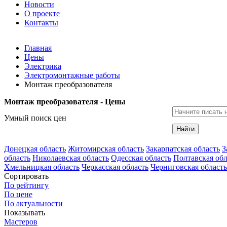
Новости
О проекте
Контакты
Главная
Цены
Электрика
Электромонтажные работы
Монтаж преобразователя
Монтаж преобразователя - Цены
Умный поиск цен
Найти
Донецкая область
Житомирская область
Закарпатская область
З
область
Николаевская область
Одесская область
Полтавская обл
Хмельницкая область
Черкасская область
Черниговская область
Сортировать
По рейтингу
По цене
По актуальности
Показывать
Мастеров