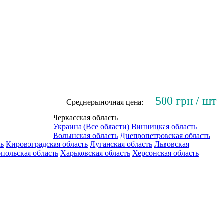
500 грн / шт
Среднерыночная цена:
Черкасская область
Украина (Все области)
Винницкая область
Волынская область
Днепропетровская область
ть
Кировоградская область
Луганская область
Львовская
польская область
Харьковская область
Херсонская область