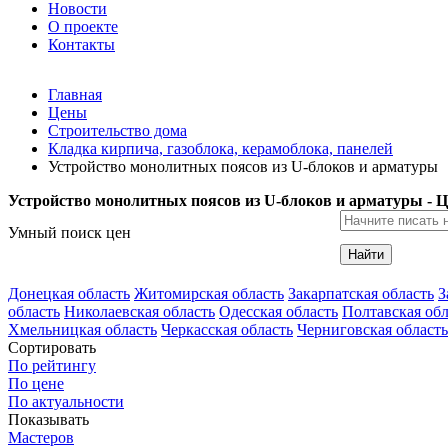
Новости
О проекте
Контакты
Главная
Цены
Строительство дома
Кладка кирпича, газоблока, керамоблока, панелей
Устройство монолитных поясов из U-блоков и арматуры
Устройство монолитных поясов из U-блоков и арматуры - 
Умный поиск цен
Найти
Донецкая область
Житомирская область
Закарпатская область
З
область
Николаевская область
Одесская область
Полтавская обл
Хмельницкая область
Черкасская область
Черниговская область
Сортировать
По рейтингу
По цене
По актуальности
Показывать
Мастеров