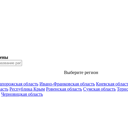
Цены
Выберите регион
апорожская область
Ивано-Франковская область
Киевская облас
асть
Республика Крым
Ровенская область
Сумская область
Терно
Черновицкая область