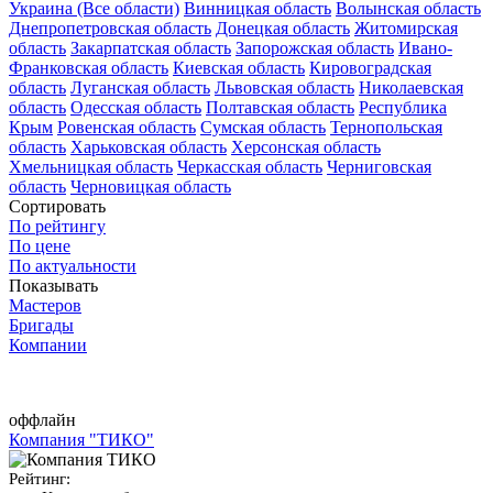
Украина (Все области)
Винницкая область
Волынская область
Днепропетровская область
Донецкая область
Житомирская
область
Закарпатская область
Запорожская область
Ивано-
Франковская область
Киевская область
Кировоградская
область
Луганская область
Львовская область
Николаевская
область
Одесская область
Полтавская область
Республика
Крым
Ровенская область
Сумская область
Тернопольская
область
Харьковская область
Херсонская область
Хмельницкая область
Черкасская область
Черниговская
область
Черновицкая область
Сортировать
По рейтингу
По цене
По актуальности
Показывать
Мастеров
Бригады
Компании
оффлайн
Компания "ТИКО"
Рейтинг: