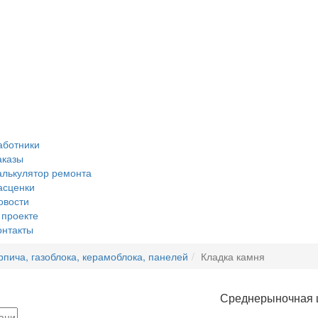
аботники
аказы
алькулятор ремонта
асценки
овости
 проекте
онтакты
рпича, газоблока, керамоблока, панелей
Кладка камня
Среднерыночная 