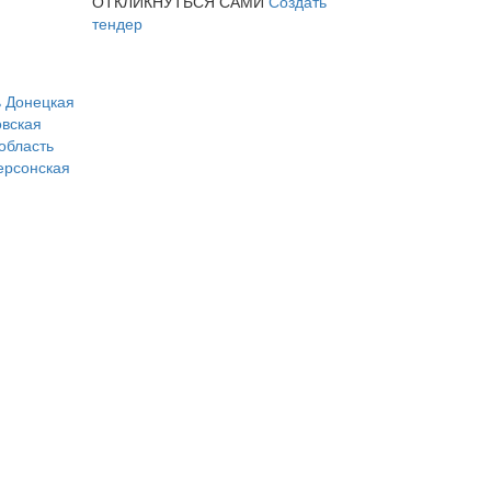
ОТКЛИКНУТЬСЯ САМИ
Создать
тендер
ь
Донецкая
вская
область
ерсонская