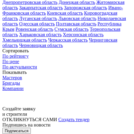
Днепропетровская область
Донецкая область
Житомирская
область
Закарпатская область
Запорожская область
Ивано-
Франковская область
Киевская область
Кировоградская
область
Луганская область
Львовская область
Николаевская
область
Одесская область
Полтавская область
Республика
Крым
Ровенская область
Сумская область
Тернопольская
область
Харьковская область
Херсонская область
Хмельницкая область
Черкасская область
Черниговская
область
Черновицкая область
Сортировать
По рейтингу
По цене
По актуальности
Показывать
Мастеров
Бригады
Компании
Создайте заявку
и строители
ОТКЛИКНУТЬСЯ САМИ
Создать тендер
Подпишись на новости
Подписаться