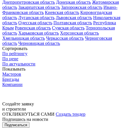
Днепропетровская область
Донецкая область
Житомирская
область
Закарпатская область
Запорожская область
Ивано-
Франковская область
Киевская область
Кировоградская
область
Луганская область
Львовская область
Николаевская
область
Одесская область
Полтавская область
Республика
Крым
Ровенская область
Сумская область
Тернопольская
область
Харьковская область
Херсонская область
Хмельницкая область
Черкасская область
Черниговская
область
Черновицкая область
Сортировать
По рейтингу
По цене
По актуальности
Показывать
Мастеров
Бригады
Компании
Создайте заявку
и строители
ОТКЛИКНУТЬСЯ САМИ
Создать тендер
Подпишись на новости
Подписаться