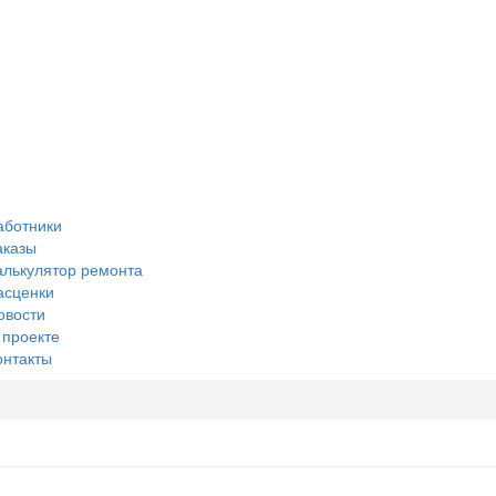
аботники
аказы
алькулятор ремонта
асценки
овости
 проекте
онтакты