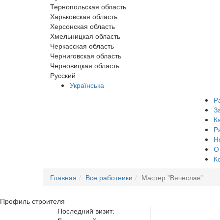
Тернопольская область
Харьковская область
Херсонская область
Хмельницкая область
Черкасская область
Черниговская область
Черновицкая область
Русский
Українська
Р
З
К
Р
Н
О
К
Главная
Все работники
Мастер "Вячеслав"
Профиль
строителя
Последний визит: