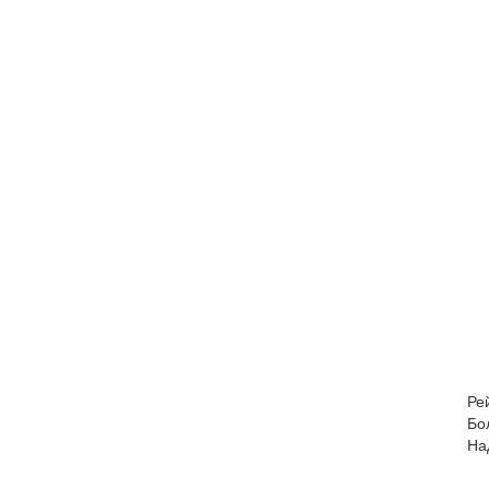
Ре
Бо
На