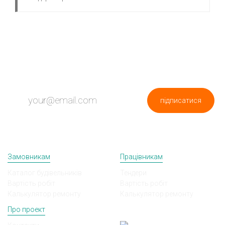
ПІДПИШИСЬ НА НОВИНИ
підписатися
Замовникам
Працівникам
Каталог будівельників
Тендери
Вартість робіт
Вартість робіт
Калькулятор ремонту
Калькулятор ремонту
Про проект
Ми в соц мережах