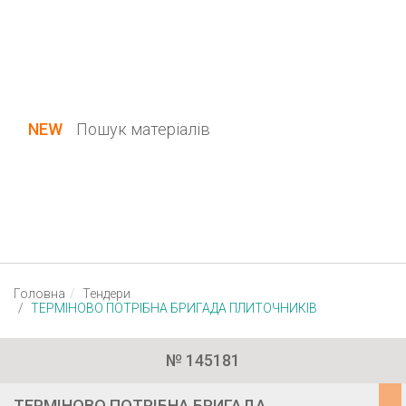
Україна (всі області)
Українська
Вхід / Реєстрація
NEW
Пошук матеріалів
Головна
Тендери
ТЕРМІНОВО ПОТРІБНА БРИГАДА ПЛИТОЧНИКІВ
№ 145181
ТЕРМІНОВО ПОТРІБНА БРИГАДА