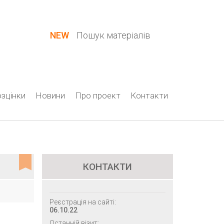
Вхід / Реєстрація
NEW
Пошук матеріалів
зцінки
Новини
Про проект
Контакти
КОНТАКТИ
Реєстрація на сайті:
06.10.22
Останній візит: