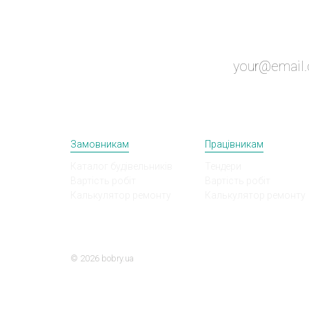
Замовникам
Працівникам
Каталог будівельників
Тендери
Вартість робіт
Вартість робіт
Калькулятор ремонту
Калькулятор ремонту
© 2026 bobry.ua