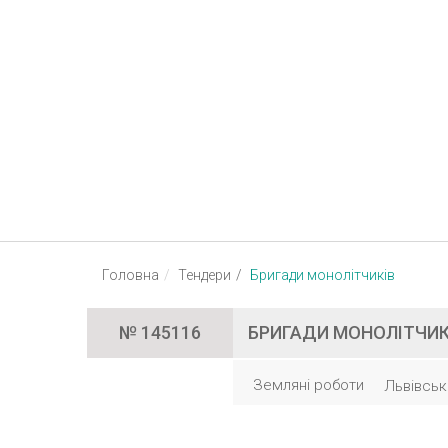
Україна (всі області)
Українська
Головна
Тендери
Бригади монолітчиків
№ 145116
БРИГАДИ МОНОЛІТЧИК
Земляні роботи
Львівськ