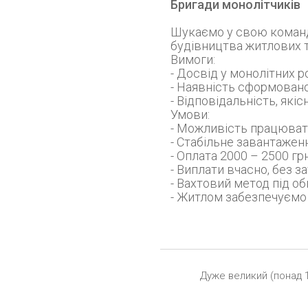
Бригади монолітчиків
Шукаємо у свою команду
будівництва житлових 
Вимоги:
- Досвід у монолітних 
- Наявність сформованої
- Відповідальність, які
Умови:
- Можливість працювати
- Стабільне завантажен
- Оплата 2000 – 2500 гр
- Виплати вчасно, без 
- Вахтовий метод під о
- Житлом забезпечуємо
Дуже великий (понад 