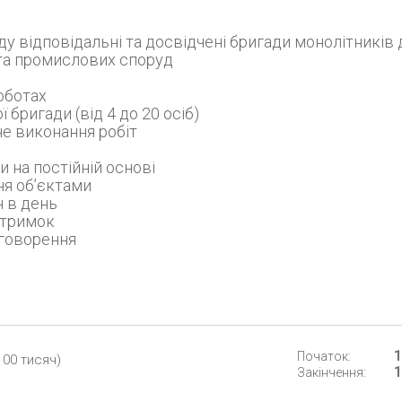
 відповідальні та досвідчені бригади монолітників 
та промислових споруд
роботах
 бригади (від 4 до 20 осіб)
сне виконання робіт
 на постійній основі
ня об’єктами
н в день
затримок
бговорення
1
Початок:
100 тисяч)
1
Закінчення: