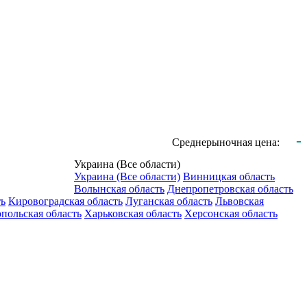
-
Среднерыночная цена:
Украина (Все области)
Украина (Все области)
Винницкая область
Волынская область
Днепропетровская область
ть
Кировоградская область
Луганская область
Львовская
польская область
Харьковская область
Херсонская область