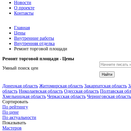
Новости
О проекте
Контакты
Главная
Цены
Внутренние работы
Внутренняя отделка
Ремонт торговой площади
Ремонт торговой площади - Цены
Умный поиск цен
Найти
Донецкая область
Житомирская область
Закарпатская область
З
область
Николаевская область
Одесская область
Полтавская обл
Хмельницкая область
Черкасская область
Черниговская область
Сортировать
По рейтингу
По цене
По актуальности
Показывать
Мастеров