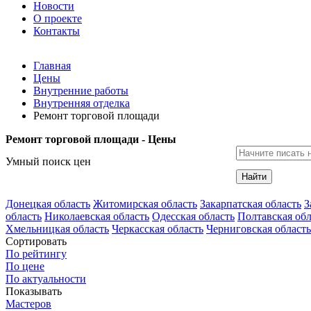
Новости
О проекте
Контакты
Главная
Цены
Внутренние работы
Внутренняя отделка
Ремонт торговой площади
Ремонт торговой площади - Цены
Умный поиск цен
Найти
Донецкая область
Житомирская область
Закарпатская область
З
область
Николаевская область
Одесская область
Полтавская обл
Хмельницкая область
Черкасская область
Черниговская область
Сортировать
По рейтингу
По цене
По актуальности
Показывать
Мастеров