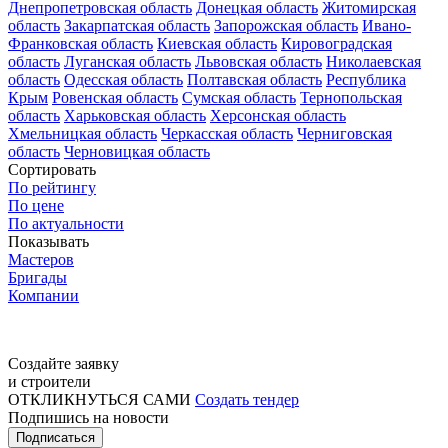
Днепропетровская область
Донецкая область
Житомирская
область
Закарпатская область
Запорожская область
Ивано-
Франковская область
Киевская область
Кировоградская
область
Луганская область
Львовская область
Николаевская
область
Одесская область
Полтавская область
Республика
Крым
Ровенская область
Сумская область
Тернопольская
область
Харьковская область
Херсонская область
Хмельницкая область
Черкасская область
Черниговская
область
Черновицкая область
Сортировать
По рейтингу
По цене
По актуальности
Показывать
Мастеров
Бригады
Компании
Создайте заявку
и строители
ОТКЛИКНУТЬСЯ САМИ
Создать тендер
Подпишись на новости
Подписаться