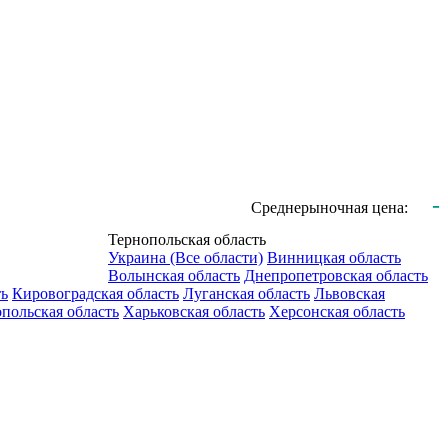
-
Среднерыночная цена:
Тернопольская область
Украина (Все области)
Винницкая область
Волынская область
Днепропетровская область
ть
Кировоградская область
Луганская область
Львовская
польская область
Харьковская область
Херсонская область