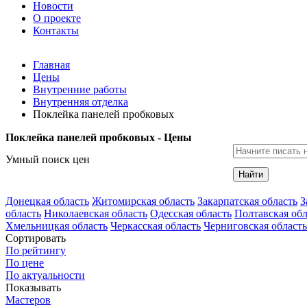
Новости
О проекте
Контакты
Главная
Цены
Внутренние работы
Внутренняя отделка
Поклейка панелей пробковых
Поклейка панелей пробковых - Цены
Умный поиск цен
Найти
Донецкая область
Житомирская область
Закарпатская область
З
область
Николаевская область
Одесская область
Полтавская обл
Хмельницкая область
Черкасская область
Черниговская область
Сортировать
По рейтингу
По цене
По актуальности
Показывать
Мастеров