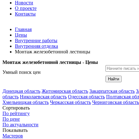
Новости
О проекте
Контакты
Главная
Цены
Внутренние работы
Внутренняя отделка
Монтаж железобетонной лестницы
Монтаж железобетонной лестницы - Цены
Умный поиск цен
Найти
Донецкая область
Житомирская область
Закарпатская область
З
область
Николаевская область
Одесская область
Полтавская обл
Хмельницкая область
Черкасская область
Черниговская область
Сортировать
По рейтингу
По цене
По актуальности
Показывать
Мастеров