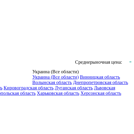
-
Среднерыночная цена:
Украина (Все области)
Украина (Все области)
Винницкая область
Волынская область
Днепропетровская область
ть
Кировоградская область
Луганская область
Львовская
польская область
Харьковская область
Херсонская область