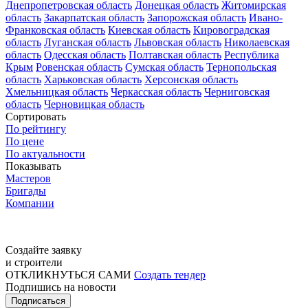
Днепропетровская область
Донецкая область
Житомирская
область
Закарпатская область
Запорожская область
Ивано-
Франковская область
Киевская область
Кировоградская
область
Луганская область
Львовская область
Николаевская
область
Одесская область
Полтавская область
Республика
Крым
Ровенская область
Сумская область
Тернопольская
область
Харьковская область
Херсонская область
Хмельницкая область
Черкасская область
Черниговская
область
Черновицкая область
Сортировать
По рейтингу
По цене
По актуальности
Показывать
Мастеров
Бригады
Компании
Создайте заявку
и строители
ОТКЛИКНУТЬСЯ САМИ
Создать тендер
Подпишись на новости
Подписаться