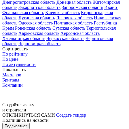
Днепропетровская область
Донецкая область
Житомирская
область
Закарпатская область
Запорожская область
Ивано-
Франковская область
Киевская область
Кировоградская
область
Луганская область
Львовская область
Николаевская
область
Одесская область
Полтавская область
Республика
Крым
Ровенская область
Сумская область
Тернопольская
область
Харьковская область
Херсонская область
Хмельницкая область
Черкасская область
Черниговская
область
Черновицкая область
Сортировать
По рейтингу
По цене
По актуальности
Показывать
Мастеров
Бригады
Компании
Создайте заявку
и строители
ОТКЛИКНУТЬСЯ САМИ
Создать тендер
Подпишись на новости
Подписаться