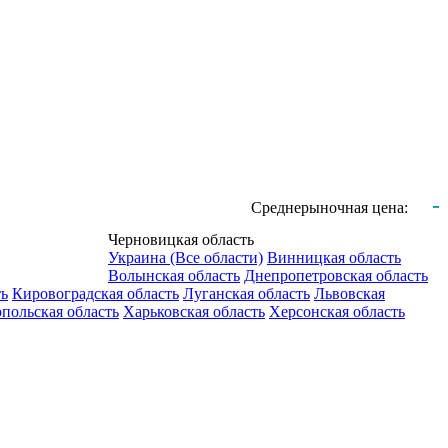
-
Среднерыночная цена:
Черновицкая область
Украина (Все области)
Винницкая область
Волынская область
Днепропетровская область
ть
Кировоградская область
Луганская область
Львовская
польская область
Харьковская область
Херсонская область