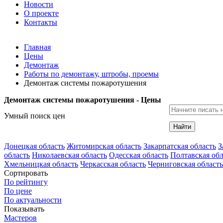
Новости
О проекте
Контакты
Главная
Цены
Демонтаж
Работы по демонтажу, штробы, проемы
Демонтаж системы пожаротушения
Демонтаж системы пожаротушения - Цены
Умный поиск цен
Найти
Донецкая область
Житомирская область
Закарпатская область
З
область
Николаевская область
Одесская область
Полтавская обл
Хмельницкая область
Черкасская область
Черниговская область
Сортировать
По рейтингу
По цене
По актуальности
Показывать
Мастеров