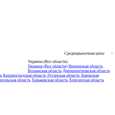
-
Среднерыночная цена:
Украина (Все области)
Украина (Все области)
Винницкая область
Волынская область
Днепропетровская область
ть
Кировоградская область
Луганская область
Львовская
польская область
Харьковская область
Херсонская область