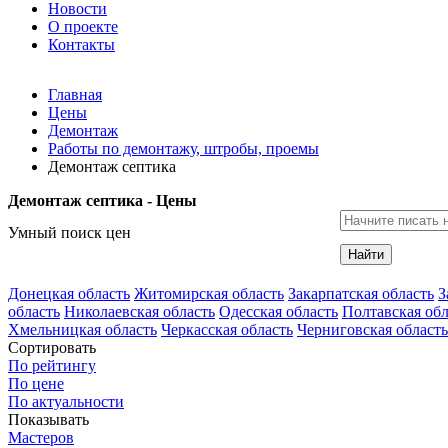
Новости
О проекте
Контакты
Главная
Цены
Демонтаж
Работы по демонтажу, штробы, проемы
Демонтаж септика
Демонтаж септика - Цены
Умный поиск цен
Найти
Донецкая область
Житомирская область
Закарпатская область
З
область
Николаевская область
Одесская область
Полтавская обл
Хмельницкая область
Черкасская область
Черниговская область
Сортировать
По рейтингу
По цене
По актуальности
Показывать
Мастеров