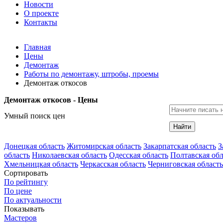
Новости
О проекте
Контакты
Главная
Цены
Демонтаж
Работы по демонтажу, штробы, проемы
Демонтаж откосов
Демонтаж откосов - Цены
Умный поиск цен
Найти
Донецкая область
Житомирская область
Закарпатская область
З
область
Николаевская область
Одесская область
Полтавская обл
Хмельницкая область
Черкасская область
Черниговская область
Сортировать
По рейтингу
По цене
По актуальности
Показывать
Мастеров