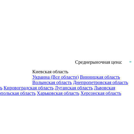
-
Среднерыночная цена:
Киевская область
Украина (Все области)
Винницкая область
Волынская область
Днепропетровская область
ть
Кировоградская область
Луганская область
Львовская
польская область
Харьковская область
Херсонская область