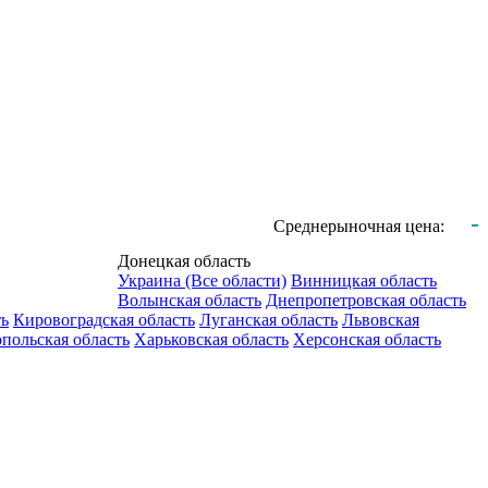
-
Среднерыночная цена:
Донецкая область
Украина (Все области)
Винницкая область
Волынская область
Днепропетровская область
ть
Кировоградская область
Луганская область
Львовская
польская область
Харьковская область
Херсонская область