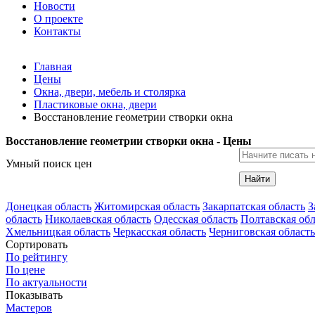
Новости
О проекте
Контакты
Главная
Цены
Окна, двери, мебель и столярка
Пластиковые окна, двери
Восстановление геометрии створки окна
Восстановление геометрии створки окна - Цены
Умный поиск цен
Найти
Донецкая область
Житомирская область
Закарпатская область
З
область
Николаевская область
Одесская область
Полтавская обл
Хмельницкая область
Черкасская область
Черниговская область
Сортировать
По рейтингу
По цене
По актуальности
Показывать
Мастеров