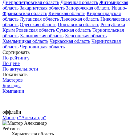
Днепропетровская область
Донецкая область
Житомирская
область
Закарпатская область
Запорожская область
Ивано-
Франковская область
Киевская область
Кировоградская
область
Луганская область
Львовская область
Николаевская
область
Одесская область
Полтавская область
Республика
Крым
Ровенская область
Сумская область
Тернопольская
область
Харьковская область
Херсонская область
Хмельницкая область
Черкасская область
Черниговская
область
Черновицкая область
Сортировать
По рейтингу
По цене
По актуальности
Показывать
Мастеров
Бригады
Компании
оффлайн
Мастер "Александр"
Рейтинг:
Харьковская область