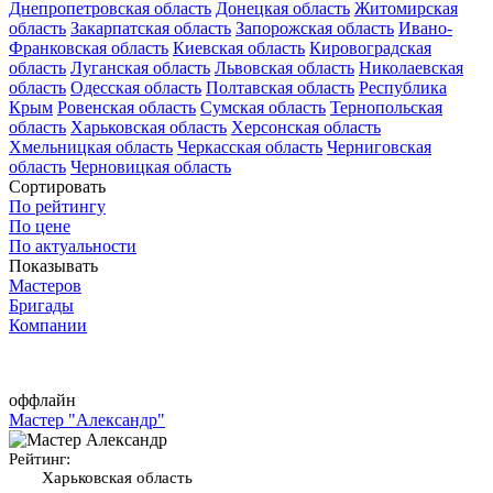
Днепропетровская область
Донецкая область
Житомирская
область
Закарпатская область
Запорожская область
Ивано-
Франковская область
Киевская область
Кировоградская
область
Луганская область
Львовская область
Николаевская
область
Одесская область
Полтавская область
Республика
Крым
Ровенская область
Сумская область
Тернопольская
область
Харьковская область
Херсонская область
Хмельницкая область
Черкасская область
Черниговская
область
Черновицкая область
Сортировать
По рейтингу
По цене
По актуальности
Показывать
Мастеров
Бригады
Компании
оффлайн
Мастер "Александр"
Рейтинг:
Харьковская область