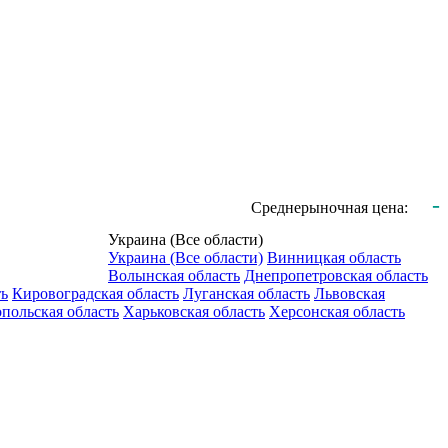
-
Среднерыночная цена:
Украина (Все области)
Украина (Все области)
Винницкая область
Волынская область
Днепропетровская область
ть
Кировоградская область
Луганская область
Львовская
польская область
Харьковская область
Херсонская область