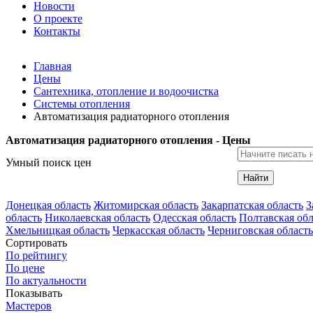
Новости
О проекте
Контакты
Главная
Цены
Сантехника, отопление и водоочистка
Системы отопления
Автоматизация радиаторного отопления
Автоматизация радиаторного отопления - Цены
Умный поиск цен
Найти
Донецкая область
Житомирская область
Закарпатская область
З
область
Николаевская область
Одесская область
Полтавская обл
Хмельницкая область
Черкасская область
Черниговская область
Сортировать
По рейтингу
По цене
По актуальности
Показывать
Мастеров