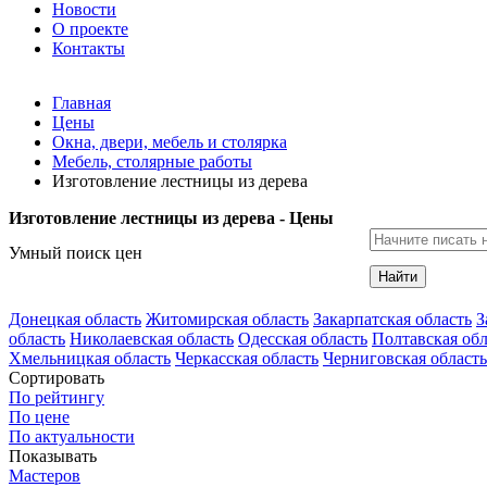
Новости
О проекте
Контакты
Главная
Цены
Окна, двери, мебель и столярка
Мебель, столярные работы
Изготовление лестницы из дерева
Изготовление лестницы из дерева - Цены
Умный поиск цен
Найти
Донецкая область
Житомирская область
Закарпатская область
З
область
Николаевская область
Одесская область
Полтавская обл
Хмельницкая область
Черкасская область
Черниговская область
Сортировать
По рейтингу
По цене
По актуальности
Показывать
Мастеров