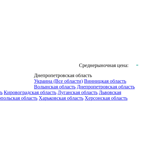
-
Среднерыночная цена:
Днепропетровская область
Украина (Все области)
Винницкая область
Волынская область
Днепропетровская область
ть
Кировоградская область
Луганская область
Львовская
польская область
Харьковская область
Херсонская область