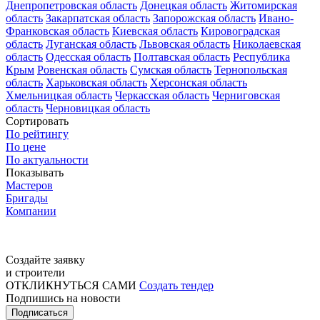
Днепропетровская область
Донецкая область
Житомирская
область
Закарпатская область
Запорожская область
Ивано-
Франковская область
Киевская область
Кировоградская
область
Луганская область
Львовская область
Николаевская
область
Одесская область
Полтавская область
Республика
Крым
Ровенская область
Сумская область
Тернопольская
область
Харьковская область
Херсонская область
Хмельницкая область
Черкасская область
Черниговская
область
Черновицкая область
Сортировать
По рейтингу
По цене
По актуальности
Показывать
Мастеров
Бригады
Компании
Создайте заявку
и строители
ОТКЛИКНУТЬСЯ САМИ
Создать тендер
Подпишись на новости
Подписаться