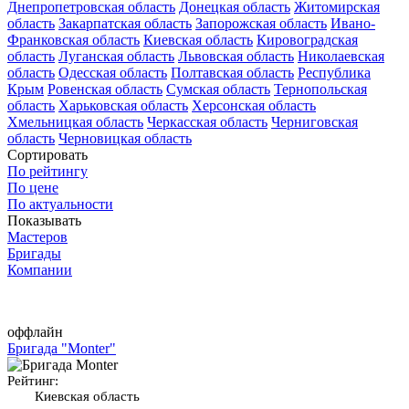
Днепропетровская область
Донецкая область
Житомирская
область
Закарпатская область
Запорожская область
Ивано-
Франковская область
Киевская область
Кировоградская
область
Луганская область
Львовская область
Николаевская
область
Одесская область
Полтавская область
Республика
Крым
Ровенская область
Сумская область
Тернопольская
область
Харьковская область
Херсонская область
Хмельницкая область
Черкасская область
Черниговская
область
Черновицкая область
Сортировать
По рейтингу
По цене
По актуальности
Показывать
Мастеров
Бригады
Компании
оффлайн
Бригада "Monter"
Рейтинг:
Киевская область